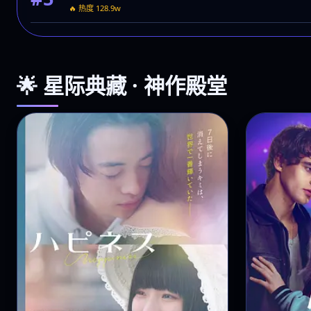
#4
🔥 热度 140.2w
深渊协议
#5
🔥 热度 128.9w
🌟 星际典藏 · 神作殿堂