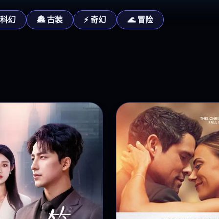
 科幻
🏯 古装
⚡ 奇幻
🌊 冒险