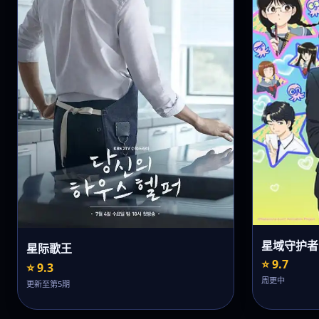
星域守护者
星际歌王
⭐ 9.7