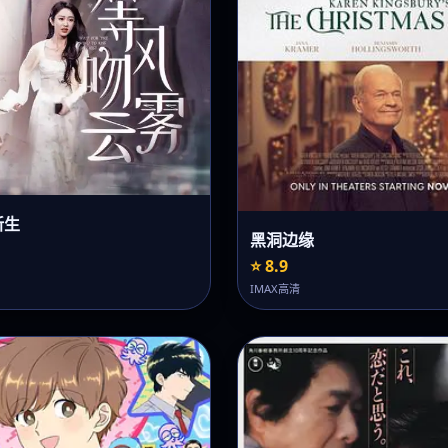
新生
黑洞边缘
⭐ 8.9
IMAX高清