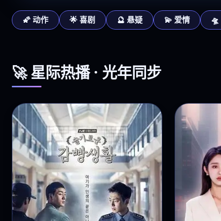
🌠 动作
🌟 喜剧
🔮 悬疑
💫 爱情

🚀 星际热播 · 光年同步