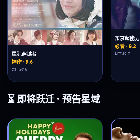
东京超能力
必看 · 9.2
星际穿越者
日本 2017
神作 · 9.6
美国 2016
⏳ 即将跃迁 · 预告星域