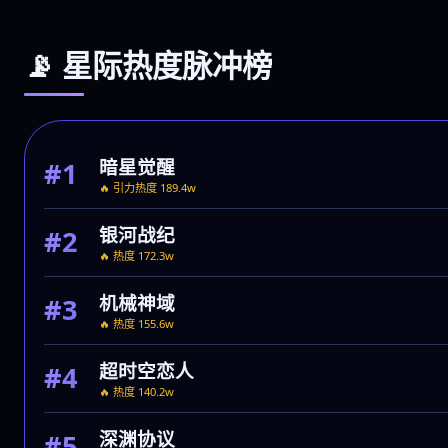
⭐ 9.3
周更中
更新至第5期
📡 星际热度脉冲榜
暗星觉醒
#1
🔥 引力热度 189.4w
银河战纪
#2
🔥 热度 172.3w
机械神域
#3
🔥 热度 155.6w
超时空恋人